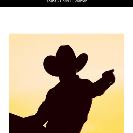
Home
»
Chris H. Warren