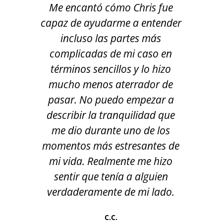
Me encantó cómo Chris fue
E
la
capaz de ayudarme a entender
b
 el
incluso las partes más
co
complicadas de mi caso en
us
términos sencillos y lo hizo
t
e su
mucho menos aterrador de
oco
pasar. No puedo empezar a
a.
describir la tranquilidad que
me
me dio durante uno de los
ado
momentos más estresantes de
ta
é
mi vida. Realmente me hizo
s
ue
sentir que tenía a alguien
el
verdaderamente de mi lado.
tr
C.C.