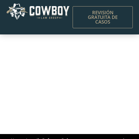
REVISIÓN
GRATUITA DE
CASOS
Defensas comunes en
casos penales juveniles