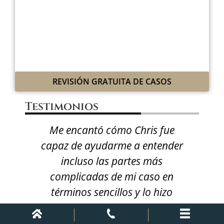
LUCHAREMOS POR TI
CON GRIT LEGAL
Y ESPÍRITU VAQUERO
REVISIÓN GRATUITA DE CASOS
Testimonios
Me encantó cómo Chris fue
E
la
capaz de ayudarme a entender
b
 el
incluso las partes más
co
complicadas de mi caso en
us
términos sencillos y lo hizo
t
e su
mucho menos aterrador de
oco
pasar. No puedo empezar a